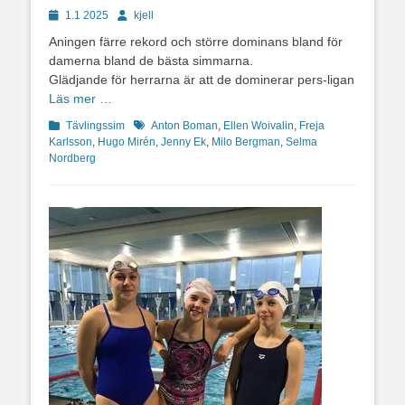
Publicerad
Författare
1.1 2025
kjell
den
Aningen färre rekord och större dominans bland för
damerna bland de bästa simmarna.
Glädjande för herrarna är att de dominerar pers-ligan
Läs mer …
Kategorier
Etiketter
Tävlingssim
Anton Boman
,
Ellen Woivalin
,
Freja
Karlsson
,
Hugo Mirén
,
Jenny Ek
,
Milo Bergman
,
Selma
Nordberg