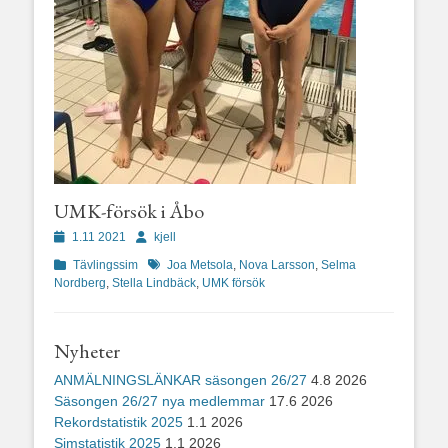
UMK-försök i Åbo
Publicerad
Författare
1.11 2021
kjell
den
Kategorier
Etiketter
Tävlingssim
Joa Metsola
,
Nova Larsson
,
Selma
Nordberg
,
Stella Lindbäck
,
UMK försök
Nyheter
ANMÄLNINGSLÄNKAR säsongen 26/27
4.8 2026
Säsongen 26/27 nya medlemmar
17.6 2026
Rekordstatistik 2025
1.1 2026
Simstatistik 2025
1.1 2026