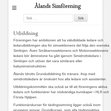
Ålands Simförening
Sök
efter:
Utbildning
Föreningen har ambitionen att ha välutbildade ledare och
ledarutbildningen ska för simsektionens del följa den svenska
Simlinjen. Även Småbarnssektionens och Motionssektionens
ledare bör åtminstone ha gått igenom Simidrottsledare i
Simlinjen och utöver det vara simlärare eller
babysimsinstruktörer.
Ålands Idrotts Grundutbildning för tränare, ihop med
simidrottsledare är önskvärt hos alla ledare och assistenter.
Utbildningskommittén ska också se till att föreningens aktiva
ledare och funktionärer har nödvändiga kunskaper i HLR och
Första Hjälpen.
Funktionärskurser för tävlingssimning ligger också inom
gruppens ansvar. Grundkursen, som alla tävlingsaktiva