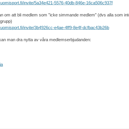
.suomisport.fi/invite/5a34e421-5576-40db-846e-16ca506c937f
llan om att bli medlem som ”icke simmande medlem” (dvs alla som inte
sgrupp)
.suomisport.fi/invite/3b4926cc-e4ae-4ff9-8e4f-dcfbac43b26b
n man dra nytta av våra medlemserbjudanden:
ia