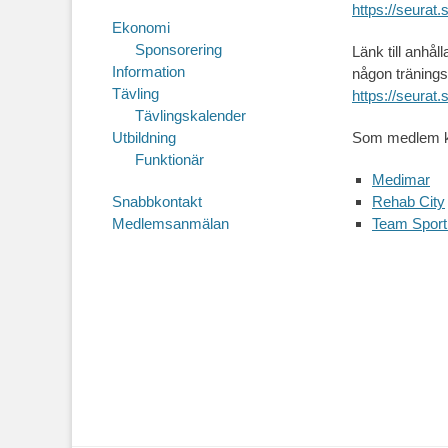
https://seurat
Ekonomi
Sponsorering
Länk till anhå
Information
någon träning
Tävling
https://seurat
Tävlingskalender
Utbildning
Som medlem ka
Funktionär
Medimar
Snabbkontakt
Rehab City
Medlemsanmälan
Team Sport