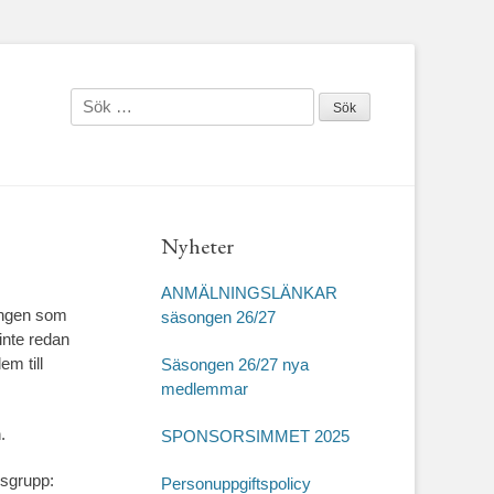
Sök
efter:
Nyheter
ANMÄLNINGSLÄNKAR
ingen som
säsongen 26/27
inte redan
m till
Säsongen 26/27 nya
medlemmar
.
SPONSORSIMMET 2025
gsgrupp:
Personuppgiftspolicy