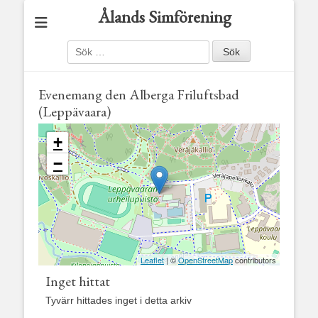
Ålands Simförening
Sök
efter:
Evenemang den
Alberga Friluftsbad
(Leppävaara)
+
−
Leaflet
| ©
OpenStreetMap
contributors
Inget hittat
Tyvärr hittades inget i detta arkiv