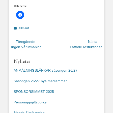
Dela detta:
Kategorier
Allmänt
Inläggsnavigering
← Föregående
Nästa →
Föregående
Nästa
Ingen Vårutmaning
Lättade restriktioner
inlägg:
inlägg:
Nyheter
ANMÄLNINGSLÄNKAR säsongen 26/27
Säsongen 26/27 nya medlemmar
SPONSORSIMMET 2025
Personuppgiftspolicy
Ålands Simförening