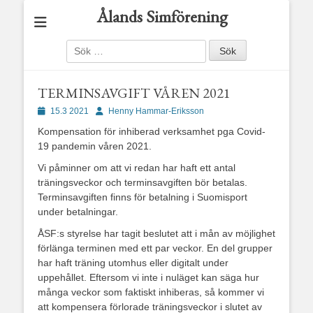
Ålands Simförening
Sök
efter:
TERMINSAVGIFT VÅREN 2021
Publicerad
Författare
15.3 2021
Henny Hammar-Eriksson
den
Kompensation för inhiberad verksamhet pga Covid-
19 pandemin våren 2021.
Vi påminner om att vi redan har haft ett antal
träningsveckor och terminsavgiften bör betalas.
Terminsavgiften finns för betalning i Suomisport
under betalningar.
ÅSF:s styrelse har tagit beslutet att i mån av möjlighet
förlänga terminen med ett par veckor. En del grupper
har haft träning utomhus eller digitalt under
uppehållet. Eftersom vi inte i nuläget kan säga hur
många veckor som faktiskt inhiberas, så kommer vi
att kompensera förlorade träningsveckor i slutet av