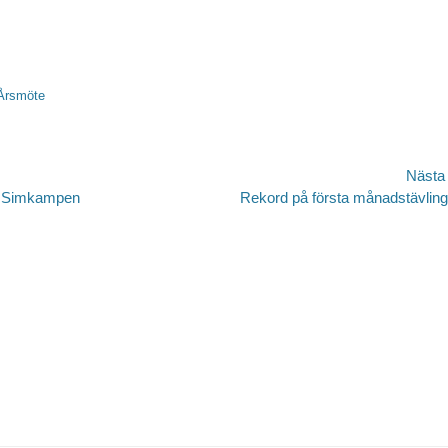
etter
Årsmöte
igering
Nästa
Nästa
l i Simkampen
Rekord på första månadstävlin
inlägg: