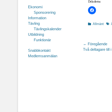
Dela detta:
Ekonomi
Sponsorering
Information
Tävling
Kategorier
Etik
Allmänt
Tävlingskalender
Utbildning
Funktionär
Inläggsnav
← Föregående
Föregående
Två deltagare til
Snabbkontakt
inlägg:
Medlemsanmälan