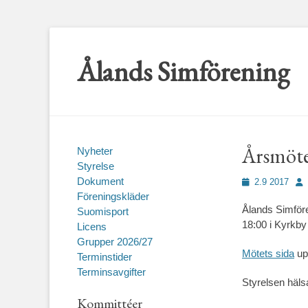
Ålands Simförening
Årsmöte
Nyheter
Styrelse
Dokument
Publicerad
För
2.9 2017
den
Föreningskläder
Ålands Simföre
Suomisport
18:00 i Kyrkby
Licens
Grupper 2026/27
Mötets sida
up
Terminstider
Terminsavgifter
Styrelsen häl
Kommittéer