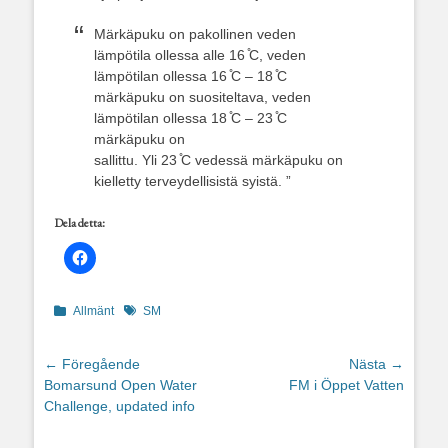
Märkäpuku on pakollinen veden
lämpötila ollessa alle 16 ̊C, veden
lämpötilan ollessa 16 ̊C – 18 ̊C
märkäpuku on suositeltava, veden
lämpötilan ollessa 18 ̊C – 23 ̊C
märkäpuku on
sallittu. Yli 23 ̊C vedessä märkäpuku on
kielletty terveydellisistä syistä. ”
Dela detta:
Kategorier
Etiketter
Allmänt
SM
Inläggsnavigering
← Föregående
Nästa →
Föregående
Nästa
Bomarsund Open Water
FM i Öppet Vatten
inlägg:
inlägg:
Challenge, updated info