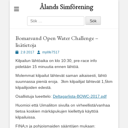
Ålands Simförening
Sök
efter:
Bomarsund Open Water Challenge –
lisätietoja
Publicerad
Författare
2.8 2017
mylife7517
den
Kilpailun lähtöaika on klo 10:30, pre-race info
pidetään 15 minuutia ennen lähtöä.
Molemmat kilpailut lähtevät saman aikaisesti, lähtö
suunnassa pieniä eroja. 3km kilpailijat lähtevät 1,5km
kilpailijoiden edestä.
Osallistuja lueettelo:
Deltagarlista-BOWC-2017.pdf
Huomioi että Uimaliiton sivulla on virheellistä/vanhaa
tietoa koskien märkäpukujen kiellettyä käyttöä
kilpailuissa.
FINA;n ja pohjoismaiden sääntöjen mukaan: