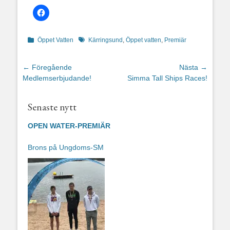
Kategorier
Etiketter
Öppet Vatten
Kärringsund
,
Öppet vatten
,
Premiär
Inläggsnavigering
← Föregående
Nästa →
Föregående
Nästa
Medlemserbjudande!
Simma Tall Ships Races!
inlägg:
inlägg:
Senaste nytt
OPEN WATER-PREMIÄR
Brons på Ungdoms-SM