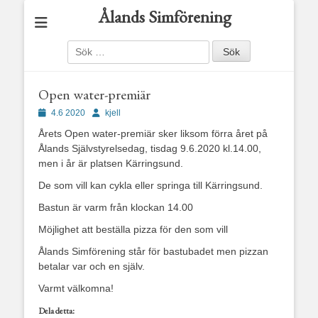
Ålands Simförening
Sök
efter:
Open water-premiär
Publicerad
Författare
4.6 2020
kjell
den
Årets Open water-premiär sker liksom förra året på
Ålands Självstyrelsedag, tisdag 9.6.2020 kl.14.00,
men i år är platsen Kärringsund.
De som vill kan cykla eller springa till Kärringsund.
Bastun är varm från klockan 14.00
Möjlighet att beställa pizza för den som vill
Ålands Simförening står för bastubadet men pizzan
betalar var och en själv.
Varmt välkomna!
Dela detta: