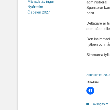
Månadstävlingar
administrera!
Nyårssim
Sponsorer kan v
Öspelen 2027
helst.
Deltagare är f
som på ett ell
Den insimmade
hjälpen och i 
Simmarna fylle
Sponsorsim-2023
Dela detta:
Kategorier
Tävlingssim