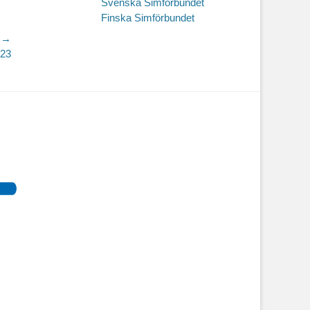
Svenska Simförbundet
Finska Simförbundet
 →
023