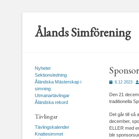
Ålands Simförening
Sponsor
Nyheter
Sektionsledning
Åländska Mästerskap i
Publicerad
Fö
6.12 2023
den
simning
Den 21 decembe
Utmanartävlingar
traditionella 
Åländska rekord
Det går till s
Tävlingar
december, spon
Tävlingskalender
ELLER med en
Knattesimmet
blir sponsors