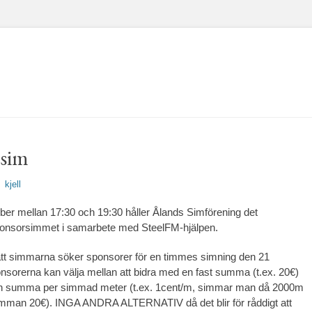
sim
rfattare
kjell
r mellan 17:30 och 19:30 håller Ålands Simförening det
Sponsorsimmet i samarbete med SteelFM-hjälpen.
å att simmarna söker sponsorer för en timmes simning den 21
sorerna kan välja mellan att bidra med en fast summa (t.ex. 20€)
 summa per simmad meter (t.ex. 1cent/m, simmar man då 2000m
umman 20€). INGA ANDRA ALTERNATIV då det blir för råddigt att