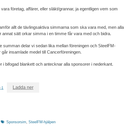
ara företag, affärer, eller släkt/grannar, ja egentligen vem som
ramför allt de tävlingsaktiva simmarna som ska vara med, men alla
er annat sätt orkar simma i en timme får vara med och bidra.
 summan delar vi sedan lika mellan föreningen och SteelFM-
år går insamlade medel till Cancerföreningen.
r i bifogad blankett och antecknar alla sponsorer i nederkant.
Ladda ner
-1
Etiketter
Sponsorsim
,
SteelFM-hjälpen