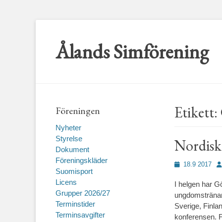
Ålands Simförening
Etikett:
Föreningen
Nyheter
Styrelse
Nordisk
Dokument
Föreningskläder
Publicerad
Fö
18.9 2017
Suomisport
den
Licens
I helgen har G
Grupper 2026/27
ungdomstränark
Terminstider
Sverige, Finla
Terminsavgifter
konferensen. F