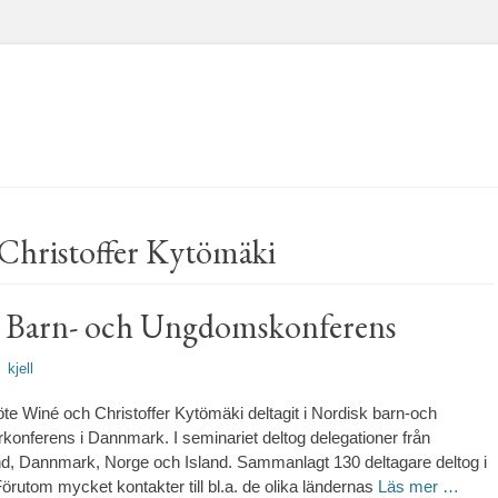
Christoffer Kytömäki
 Barn- och Ungdomskonferens
rfattare
kjell
öte Winé och Christoffer Kytömäki deltagit i Nordisk barn-och
onferens i Dannmark. I seminariet deltog delegationer från
nd, Dannmark, Norge och Island. Sammanlagt 130 deltagare deltog i
örutom mycket kontakter till bl.a. de olika ländernas
Läs mer …