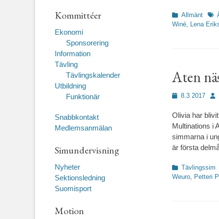
Kommittéer
Kategorier
Etik
Allmänt
Winé
,
Lena Erik
Ekonomi
Sponsorering
Information
Tävling
Aten näs
Tävlingskalender
Utbildning
Publicerad
För
8.3 2017
Funktionär
den
Olivia har bliv
Snabbkontakt
Multinations i 
Medlemsanmälan
simmarna i ung
är första del
Simundervisning
Nyheter
Kategorier
Tävlingssim
Weuro
,
Petteri 
Sektionsledning
Suomisport
Motion