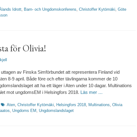
etter
Ålands Idrott
,
Barn- och Ungdomskonferens
,
Christoffer Kytömäki
,
Göte
sson
ta för Olivia!
fattare
kjell
it uttagen av Finska Simförbundet att representera Finland vid
Aten 8-9 april. Både före och efter tävlingarna kommer de 10
domslandslaget att ha ett läger i Aten under 10 dagar. Multinations
målet mot ungdomsEM i Helsingfors 2018.
Läs mer …
Etiketter
Aten
,
Christoffer Kytömäki
,
Helsingfors 2018
,
Multinations
,
Olivia
Paatos
,
Ungdoms EM
,
Ungdomslandslaget