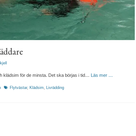
räddare
fattare
kjell
h klädsim för de minsta. Det ska börjas i tid…
Läs mer …
Etiketter
m
Flytvästar
,
Klädsim
,
Livrädding