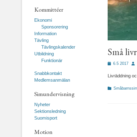
Kommittéer
Ekonomi
Sponsorering
Information
Tävling
Tävlingskalender
Små liv
Utbildning
Funktionär
Publicerad
För
6.5 2017
den
Snabbkontakt
Livräddning oc
Medlemsanmälan
Kategorier
Småbarnssi
Simundervisning
Nyheter
Sektionsledning
Suomisport
Motion