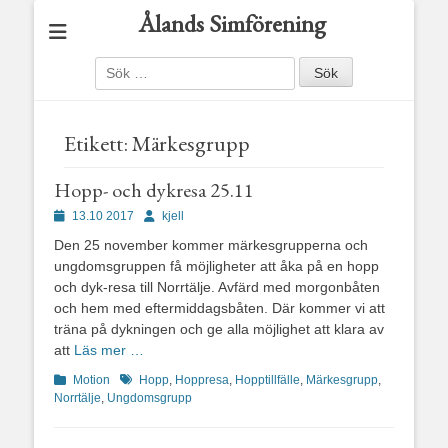
Ålands Simförening
Sök
efter:
Etikett:
Märkesgrupp
Hopp- och dykresa 25.11
Publicerad
Författare
13.10 2017
kjell
den
Den 25 november kommer märkesgrupperna och
ungdomsgruppen få möjligheter att åka på en hopp
och dyk-resa till Norrtälje. Avfärd med morgonbåten
och hem med eftermiddagsbåten. Där kommer vi att
träna på dykningen och ge alla möjlighet att klara av
att
Läs mer …
Kategorier
Etiketter
Motion
Hopp
,
Hoppresa
,
Hopptillfälle
,
Märkesgrupp
,
Norrtälje
,
Ungdomsgrupp