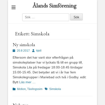
Ålands Simförening
Sök
efter:
Etikett:
Simskola
Ny simskola
Publicerad
Författare
20.8 2017
kjell
den
Eftersom det har varit stor efterfrågan på
simskoleplatser har vi lyckats få till en grupp till,
Simskola Lila på fredagar 18:00-18:45 lördagar
15:00-15:45. Det betyder att vi i år har fem
Simskolegrupper i Mariebad och två i Godby. edit:
Bytt
Läs mer …
Kategorier
Etiketter
Motion
,
Tävlingssim
Simskola