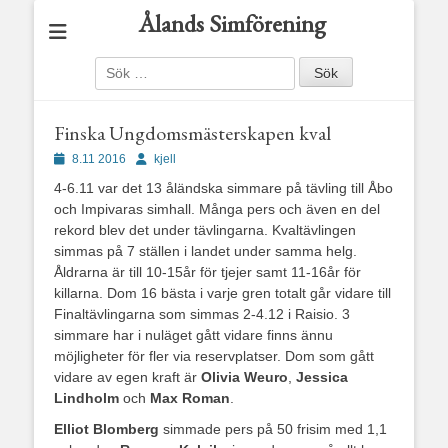
Ålands Simförening
Sök
efter:
Finska Ungdomsmästerskapen kval
Publicerad
Författare
8.11 2016
kjell
den
4-6.11 var det 13 åländska simmare på tävling till Åbo
och Impivaras simhall. Många pers och även en del
rekord blev det under tävlingarna. Kvaltävlingen
simmas på 7 ställen i landet under samma helg.
Åldrarna är till 10-15år för tjejer samt 11-16år för
killarna. Dom 16 bästa i varje gren totalt går vidare till
Finaltävlingarna som simmas 2-4.12 i Raisio. 3
simmare har i nuläget gått vidare finns ännu
möjligheter för fler via reservplatser. Dom som gått
vidare av egen kraft är
Olivia Weuro
,
Jessica
Lindholm
och
Max Roman
.
Elliot Blomberg
simmade pers på 50 frisim med 1,1