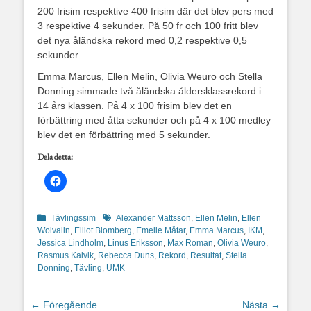
200 frisim respektive 400 frisim där det blev pers med
3 respektive 4 sekunder. På 50 fr och 100 fritt blev
det nya åländska rekord med 0,2 respektive 0,5
sekunder.
Emma Marcus, Ellen Melin, Olivia Weuro och Stella
Donning simmade två åländska åldersklassrekord i
14 års klassen. På 4 x 100 frisim blev det en
förbättring med åtta sekunder och på 4 x 100 medley
blev det en förbättring med 5 sekunder.
Dela detta:
Kategorier
Etiketter
Tävlingssim
Alexander Mattsson
,
Ellen Melin
,
Ellen
Woivalin
,
Elliot Blomberg
,
Emelie Måtar
,
Emma Marcus
,
IKM
,
Jessica Lindholm
,
Linus Eriksson
,
Max Roman
,
Olivia Weuro
,
Rasmus Kalvik
,
Rebecca Duns
,
Rekord
,
Resultat
,
Stella
Donning
,
Tävling
,
UMK
Inläggsnavigering
← Föregående
Nästa →