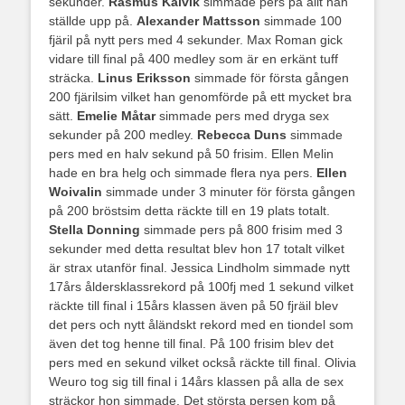
sekunder.
Rasmus Kalvik
simmade pers på allt han
ställde upp på.
Alexander Mattsson
simmade 100
fjäril på nytt pers med 4 sekunder. Max Roman gick
vidare till final på 400 medley som är en erkänt tuff
sträcka.
Linus Eriksson
simmade för första gången
200 fjärilsim vilket han genomförde på ett mycket bra
sätt.
Emelie Måtar
simmade pers med dryga sex
sekunder på 200 medley.
Rebecca Duns
simmade
pers med en halv sekund på 50 frisim. Ellen Melin
hade en bra helg och simmade flera nya pers.
Ellen
Woivalin
simmade under 3 minuter för första gången
på 200 bröstsim detta räckte till en 19 plats totalt.
Stella Donning
simmade pers på 800 frisim med 3
sekunder med detta resultat blev hon 17 totalt vilket
är strax utanför final. Jessica Lindholm simmade nytt
17års åldersklassrekord på 100fj med 1 sekund vilket
räckte till final i 15års klassen även på 50 fjräil blev
det pers och nytt åländskt rekord med en tiondel som
även det tog henne till final. På 100 frisim blev det
pers med en sekund vilket också räckte till final. Olivia
Weuro tog sig till final i 14års klassen på alla de sex
sträckor hon simmade. Det största persen kom på