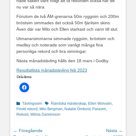
hade säkert varit roligt att ta rekorden också när de
nu var så nära.
Förutom de två ÅM-grenarna 50m ryggsim och 200m
bröstsim simmades det också 50m fjärilsim skins.
Även där var Milo och Ellen starkast och vann till slut.
Utmanarsimmarna simmade ryggsim, bröstsim och
medley och noterade som vanligt många fina
personliga rekord och bra simningar.
Nästa månadstävling hålls den 18 mars i Godby.
Resultatlista månadstävling feb 2023
Dela detta:
Kategorier
Etiketter
Tävlingssim
Åländska mästerskap
,
Ellen Woivalin
,
Finskt rekord
,
Milo Bergman
,
Natalie Örnkvist
,
Parasim
,
Rekord
,
Wilma Danielsson
Inläggsnavigering
← Föregående
Nästa →