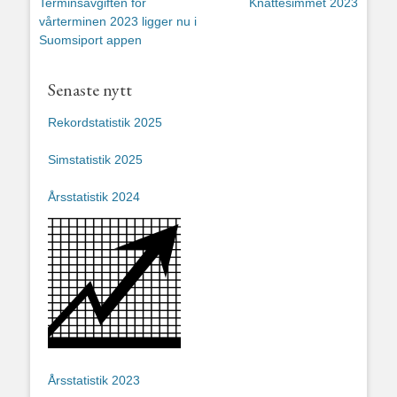
Föregående
Nästa
Terminsavgiften för
Knattesimmet 2023
inlägg:
inlägg:
vårterminen 2023 ligger nu i
Suomsiport appen
Senaste nytt
Rekordstatistik 2025
Simstatistik 2025
Årsstatistik 2024
Årsstatistik 2023