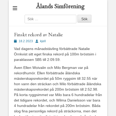
Ålands Simförening
Sök
efter:
Finskt rekord av Natalie
Publicerad
Författare
18.2 2023
kjell
den
Vad dagens månadstävling förbättrade Natalie
Örnkvist sitt eget finska rekord på 100m bröstsim i
paraklassen SB5 till 2:09.59.
Även Ellen Woivalin och Milo Bergman var på
rekordhumör. Ellen förbättrade åländska
mästerskapsrekordet på 50m ryggsim till 32.55 när
hon vann den sträckan och Milo förbättrade åländska
mästerskapsrekordet på 200m bröstsim till 2:52.98.
På korta ryggsimmet var Milo bara 6 hundradelar från
det tidigare rekordet, och Wilma Danielsson var bara
4 hundradelar från rekordet på 200m bröstsim. Båda
slog fina personliga rekord på sträckorna, men det