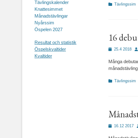
Tävlingskalender
Kategorier
Tävlingssim
Knattesimmet
Månadstävlingar
Nyårssim
Öspelen 2027
16 debu
Resultat och statistik
Öspelskvaltider
Publicerad
Fö
25.4 2018
den
Kvaltider
Många debutan
månadstävling
Kategorier
Tävlingssim
Månadst
Publicerad
16.12 2017
den