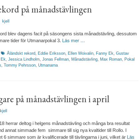
rekord på månadstävlingen
rfattare
kjell
ord blev dagens facit på säsongens sista månadstävling, dessutom
mare tider för Utmanarpokal 3.
Läs mer …
Etiketter
Åländskt rekord
,
Eddie Eriksson
,
Ellen Woivalin
,
Fanny Ek
,
Gustav
 Ek
,
Jessica Lindholm
,
Jonas Fellman
,
Månadstävling
,
Max Roman
,
Pokal
s
,
Tommy Pehrsson
,
Utmanarna
gare på månadstävlingen i april
fattare
kjell
8 herrar deltog i helgens månadstävling och många bra resultat
d annat simmade fem simmare till sig nya kvaltider till Rollo. I
t 6 simmare som är kvalificerade till tävlingarna i juni, vilket är
Läs