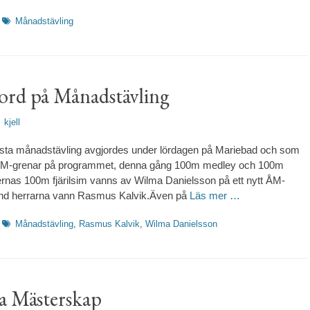
Etiketter
Månadstävling
rd på Månadstävling
rfattare
kjell
sta månadstävling avgjordes under lördagen på Mariebad och som
 ÅM-grenar på programmet, denna gång 100m medley och 100m
ernas 100m fjärilsim vanns av Wilma Danielsson på ett nytt ÅM-
and herrarna vann Rasmus Kalvik.Även på
Läs mer …
Etiketter
Månadstävling
,
Rasmus Kalvik
,
Wilma Danielsson
a Mästerskap