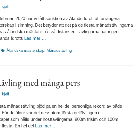
rfattare
kjell
bruari 2020 har vi fått sanktion av Ålands Idrott att arrangera
rskap i simning. Det betyder att det på de flesta månadstävlingarna
as åländska mästare på två distanser. Tävlingarna har ingen
lands Idrotts
Läs mer …
Etiketter
Åländska mästerskap
,
Månadstävling
ävling med många pers
rfattare
kjell
ta månadstävling bjöd på en hel del personliga rekord av både
 För de äldre var det dessutom första deltävlingen i
apet som hålls under hösttävlingarna, 800m frisim och 100m
 flesta. En hel del
Läs mer …