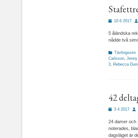
Stafett
Publicerad
Fö
10.6 2017
den
5 åländska rek
nådde två sim
Kategorier
Tävlingssim
Carlsson
,
Jenny
3
,
Rebecca Dun
42 delta
Publicerad
För
3.4 2017
den
24 damer och 1
noterades, blan
dagsläget är de