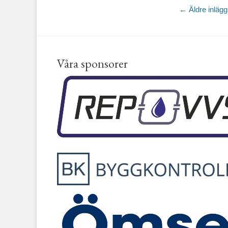
Inläggsna
←
Äldre inlägg
Våra sponsorer