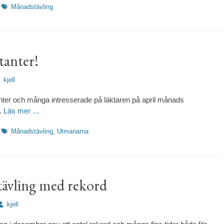
Etiketter
Månadstävling
tanter!
rfattare
kjell
ter och många intresserade på läktaren på april månads
.
Läs mer …
Etiketter
Månadstävling
,
Utmanarna
ävling med rekord
Författare
kjell