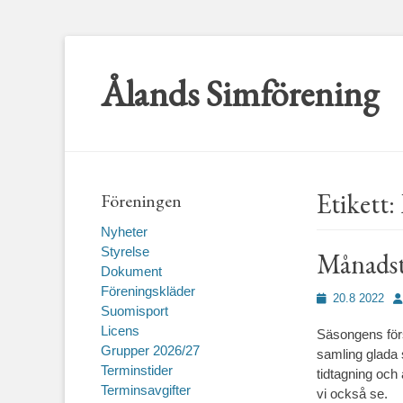
Ålands Simförening
Etikett:
Föreningen
Nyheter
Styrelse
Månadstä
Dokument
Föreningskläder
Publicerad
Fö
20.8 2022
Suomisport
den
Licens
Säsongens för
Grupper 2026/27
samling glada
Terminstider
tidtagning och 
Terminsavgifter
vi också se.