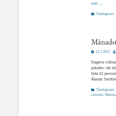
mer …
Kategorier
Tävlingssim
Månadstä
Publicerad
Fö
11.2 2017
den
Dagens månadst
pokaler, när t
hela 31 perso
Ålands Simföre
Kategorier
Tävlingssim
Larsson
,
Rasmus