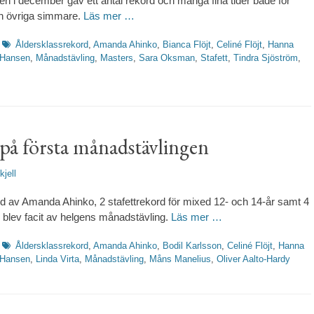
n i december gav ett antal rekord och många fina tider både för
h övriga simmare.
Läs mer …
Etiketter
Åldersklassrekord
,
Amanda Ahinko
,
Bianca Flöjt
,
Celiné Flöjt
,
Hanna
l Hansen
,
Månadstävling
,
Masters
,
Sara Oksman
,
Stafett
,
Tindra Sjöström
,
på första månadstävlingen
fattare
kjell
rd av Amanda Ahinko, 2 stafettrekord för mixed 12- och 14-år samt 4
blev facit av helgens månadstävling.
Läs mer …
Etiketter
Åldersklassrekord
,
Amanda Ahinko
,
Bodil Karlsson
,
Celiné Flöjt
,
Hanna
l Hansen
,
Linda Virta
,
Månadstävling
,
Måns Manelius
,
Oliver Aalto-Hardy