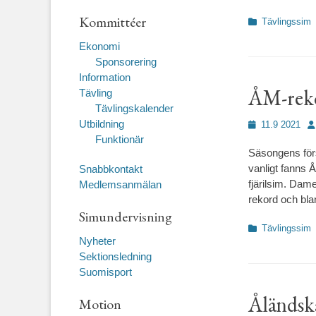
Kommittéer
Kategorier
Tävlingssim
Ekonomi
Sponsorering
Information
ÅM-reko
Tävling
Tävlingskalender
Utbildning
Publicerad
Fö
11.9 2021
den
Funktionär
Säsongens för
vanligt fanns
Snabbkontakt
fjärilsim. Dam
Medlemsanmälan
rekord och bl
Simundervisning
Kategorier
Tävlingssim
Nyheter
Sektionsledning
Suomisport
Åländsk
Motion