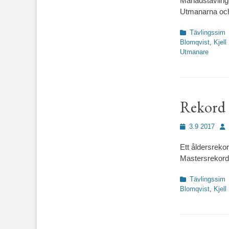
Månadstävlinge
Utmanarna oc
Kategorier
Tävlingssim
Blomqvist
,
Kjel
Utmanare
Rekord 
Publicerad
För
3.9 2017
den
Ett åldersreko
Mastersrekord 
Kategorier
Tävlingssim
Blomqvist
,
Kjel