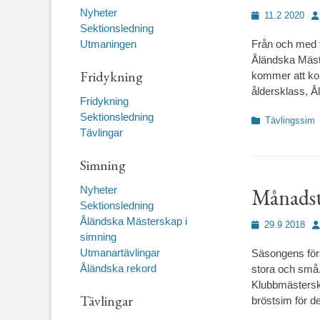
Nyheter
Publicerad
Fö
11.2 2020
Sektionsledning
den
Utmaningen
Från och med fe
Åländska Mäste
Fridykning
kommer att kor
åldersklass, Å
Fridykning
Sektionsledning
Kategorier
Tävlingssim
Tävlingar
Simning
Nyheter
Månadst
Sektionsledning
Åländska Mästerskap i
Publicerad
Fö
29.9 2018
simning
den
Utmanartävlingar
Säsongens förs
Åländska rekord
stora och små.
Klubbmästersk
Tävlingar
bröstsim för de