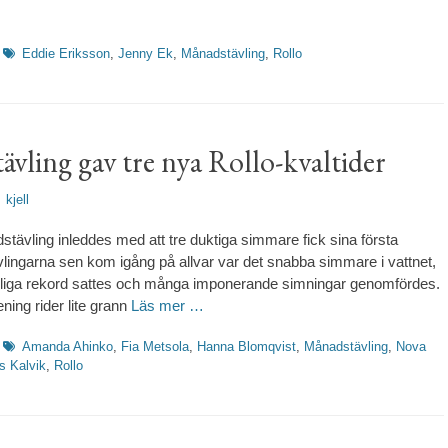
Etiketter
Eddie Eriksson
,
Jenny Ek
,
Månadstävling
,
Rollo
vling gav tre nya Rollo-kvaltider
rfattare
kjell
ävling inleddes med att tre duktiga simmare fick sina första
ävlingarna sen kom igång på allvar var det snabba simmare i vattnet,
nliga rekord sattes och många imponerande simningar genomfördes.
ning rider lite grann
Läs mer …
Etiketter
Amanda Ahinko
,
Fia Metsola
,
Hanna Blomqvist
,
Månadstävling
,
Nova
 Kalvik
,
Rollo