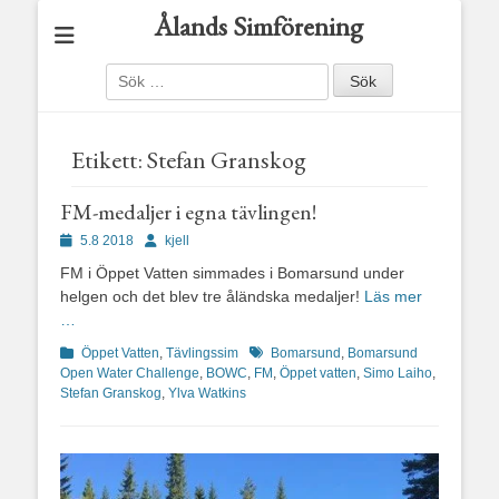
Ålands Simförening
Sök
efter:
Etikett:
Stefan Granskog
FM-medaljer i egna tävlingen!
Publicerad
Författare
5.8 2018
kjell
den
FM i Öppet Vatten simmades i Bomarsund under
helgen och det blev tre åländska medaljer!
Läs mer
…
Kategorier
Etiketter
Öppet Vatten
,
Tävlingssim
Bomarsund
,
Bomarsund
Open Water Challenge
,
BOWC
,
FM
,
Öppet vatten
,
Simo Laiho
,
Stefan Granskog
,
Ylva Watkins