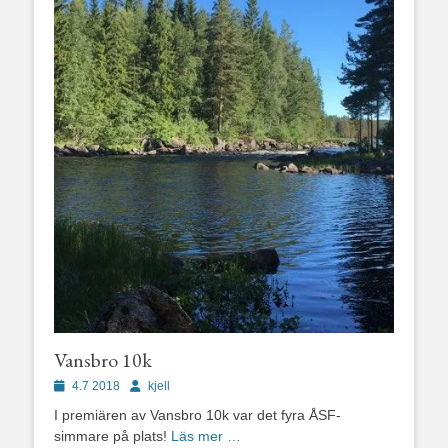
Vansbro 10k
Publicerad
Författare
4.7 2018
kjell
den
I premiären av Vansbro 10k var det fyra ÅSF-
simmare på plats!
Läs mer …