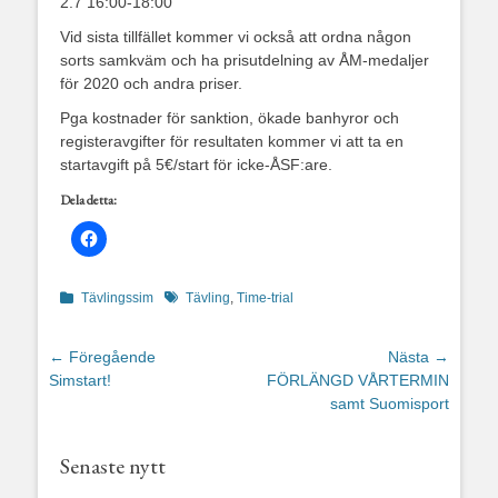
2.7 16:00-18:00
Vid sista tillfället kommer vi också att ordna någon
sorts samkväm och ha prisutdelning av ÅM-medaljer
för 2020 och andra priser.
Pga kostnader för sanktion, ökade banhyror och
registeravgifter för resultaten kommer vi att ta en
startavgift på 5€/start för icke-ÅSF:are.
Dela detta:
Kategorier
Etiketter
Tävlingssim
Tävling
,
Time-trial
Inläggsnavigering
← Föregående
Nästa →
Föregående
Nästa
Simstart!
FÖRLÄNGD VÅRTERMIN
inlägg:
inlägg:
samt Suomisport
Senaste nytt