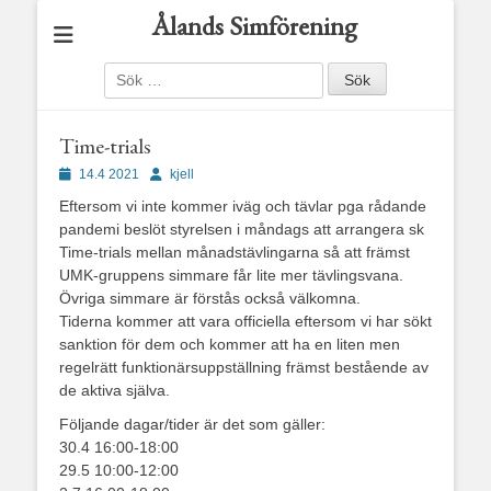
Ålands Simförening
Sök
efter:
Time-trials
Publicerad
Författare
14.4 2021
kjell
den
Eftersom vi inte kommer iväg och tävlar pga rådande
pandemi beslöt styrelsen i måndags att arrangera sk
Time-trials mellan månadstävlingarna så att främst
UMK-gruppens simmare får lite mer tävlingsvana.
Övriga simmare är förstås också välkomna.
Tiderna kommer att vara officiella eftersom vi har sökt
sanktion för dem och kommer att ha en liten men
regelrätt funktionärsuppställning främst bestående av
de aktiva själva.
Följande dagar/tider är det som gäller:
30.4 16:00-18:00
29.5 10:00-12:00