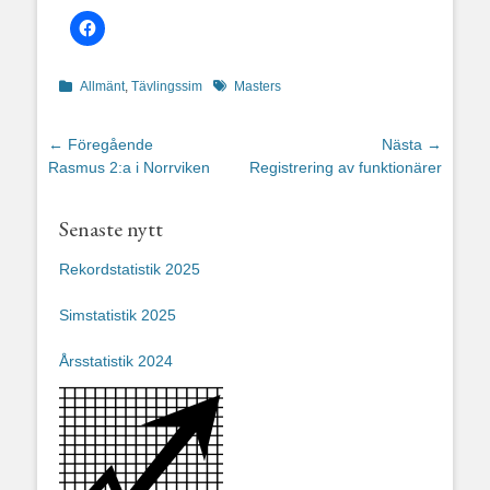
Kategorier
Etiketter
Allmänt
,
Tävlingssim
Masters
Inläggsnavigering
← Föregående
Nästa →
Föregående
Nästa
Rasmus 2:a i Norrviken
Registrering av funktionärer
inlägg:
inlägg:
Senaste nytt
Rekordstatistik 2025
Simstatistik 2025
Årsstatistik 2024