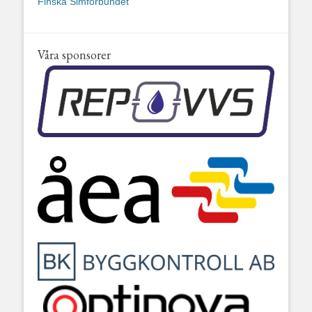
Finska Simförbundet
Våra sponsorer