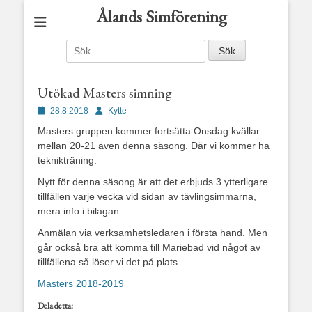
Ålands Simförening
Sök
efter:
Utökad Masters simning
Publicerad
Författare
28.8 2018
Kytte
den
Masters gruppen kommer fortsätta Onsdag kvällar
mellan 20-21 även denna säsong. Där vi kommer ha
teknikträning.
Nytt för denna säsong är att det erbjuds 3 ytterligare
tillfällen varje vecka vid sidan av tävlingsimmarna,
mera info i bilagan.
Anmälan via verksamhetsledaren i första hand. Men
går också bra att komma till Mariebad vid något av
tillfällena så löser vi det på plats.
Masters 2018-2019
Dela detta: