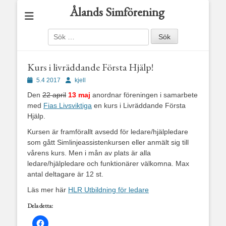
Ålands Simförening
Sök
efter:
Kurs i livräddande Första Hjälp!
Publicerad
Författare
5.4 2017
kjell
den
Den
22 april
13 maj
anordnar föreningen i samarbete
med
Fias Livsviktiga
en kurs i Livräddande Första
Hjälp.
Kursen är framförallt avsedd för ledare/hjälpledare
som gått Simlinjeassistenkursen eller anmält sig till
vårens kurs. Men i mån av plats är alla
ledare/hjälpledare och funktionärer välkomna. Max
antal deltagare är 12 st.
Läs mer här
HLR Utbildning för ledare
Dela detta: