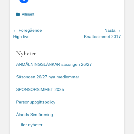
Kategorier
Allmänt
Inläggsnavigering
← Föregående
Nästa →
Föregående
Nästa
High five
Knattesimmet 2017
inlägg:
inlägg:
Nyheter
ANMÄLNINGSLÄNKAR säsongen 26/27
Säsongen 26/27 nya medlemmar
SPONSORSIMMET 2025
Personuppgiftspolicy
Ålands Simförening
... fler nyheter