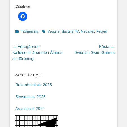
Dela detta:
Kategorier
Etiketter
Tävlingssim
Masters
,
Masters FM
,
Medaljer
,
Rekord
Inläggsnavigering
← Föregående
Nästa →
Föregående
Nästa
Kallelse till årsmöte i Ålands
Swedish Swim Games
inlägg:
inlägg:
simförening
Senaste nytt
Rekordstatistik 2025
Simstatistik 2025
Årsstatistik 2024