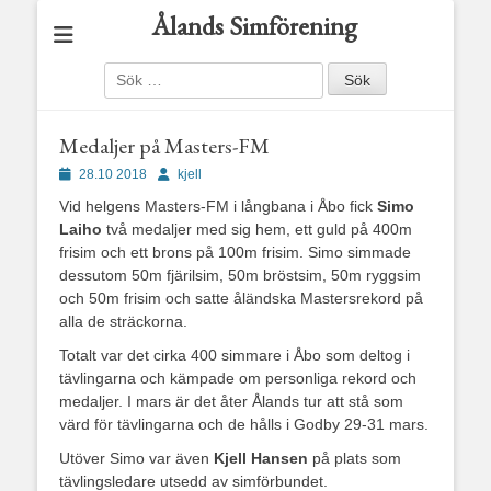
Ålands Simförening
Sök
efter:
Medaljer på Masters-FM
Publicerad
Författare
28.10 2018
kjell
den
Vid helgens Masters-FM i långbana i Åbo fick
Simo
Laiho
två medaljer med sig hem, ett guld på 400m
frisim och ett brons på 100m frisim. Simo simmade
dessutom 50m fjärilsim, 50m bröstsim, 50m ryggsim
och 50m frisim och satte åländska Mastersrekord på
alla de sträckorna.
Totalt var det cirka 400 simmare i Åbo som deltog i
tävlingarna och kämpade om personliga rekord och
medaljer. I mars är det åter Ålands tur att stå som
värd för tävlingarna och de hålls i Godby 29-31 mars.
Utöver Simo var även
Kjell Hansen
på plats som
tävlingsledare utsedd av simförbundet.