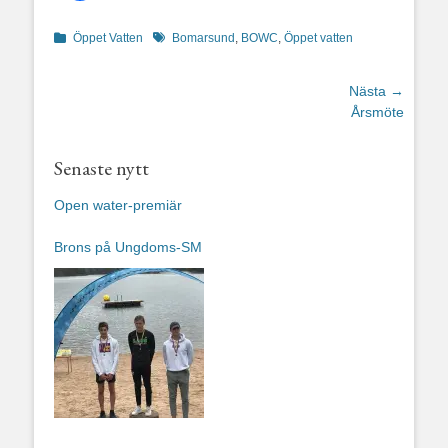
Kategorier
Etiketter
Öppet Vatten
Bomarsund
,
BOWC
,
Öppet vatten
Inläggsnavigering
Nästa →
Nästa
Årsmöte
inlägg:
Senaste nytt
Open water-premiär
Brons på Ungdoms-SM