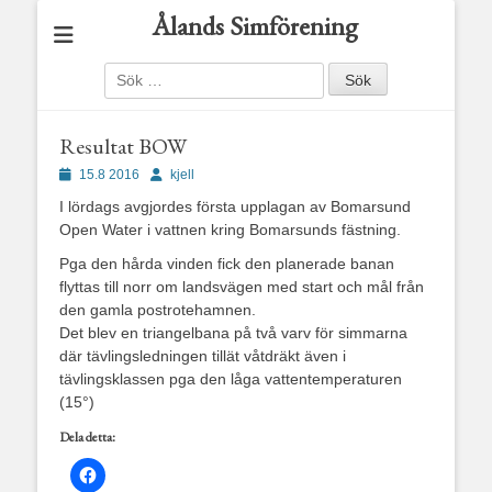
Ålands Simförening
Sök
efter:
Resultat BOW
Publicerad
Författare
15.8 2016
kjell
den
I lördags avgjordes första upplagan av Bomarsund
Open Water i vattnen kring Bomarsunds fästning.
Pga den hårda vinden fick den planerade banan
flyttas till norr om landsvägen med start och mål från
den gamla postrotehamnen.
Det blev en triangelbana på två varv för simmarna
där tävlingsledningen tillät våtdräkt även i
tävlingsklassen pga den låga vattentemperaturen
(15°)
Dela detta: