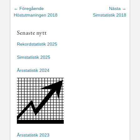
Inläggsnavigering
← Föregående
Nästa →
Föregående
Nästa
Höstutmaningen 2018
Simstatistik 2018
inlägg:
inlägg:
Senaste nytt
Rekordstatistik 2025
Simstatistik 2025
Årsstatistik 2024
Årsstatistik 2023