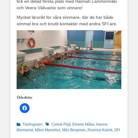
fick en delad första plats med Hannah Lamminmäki
och Veera Välivainio som vinnare!
Mycket lärorikt för våra simmare, där de har både
simmat bra och knutit kontakter med andra SFI:are.
Dela detta:
Kategorier
Etiketter
Tävlingssim
Celiné Flöjt
,
Emelie Måtar
,
Hanna
Blomqvist
,
Måns Manelius
,
Milo Bergman
,
Rasmus Kalvik
,
SFI