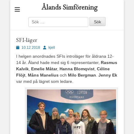
Ålands Simförening
Sök
efter:
SFI-läger
Publicerad
Författare
10.12 2018
kjell
den
I helgen anordnades SFIs introläger för åldrana 12-
14 år. Åland hade med sig 6 representanter,
Rasmus
Kalvik
,
Emelie Måtar
,
Hanna Blomqvist
,
Céline
Flöjt
,
Måns Manelius
och
Milo Bergman
.
Jenny Ek
var med på lägret som ledare.