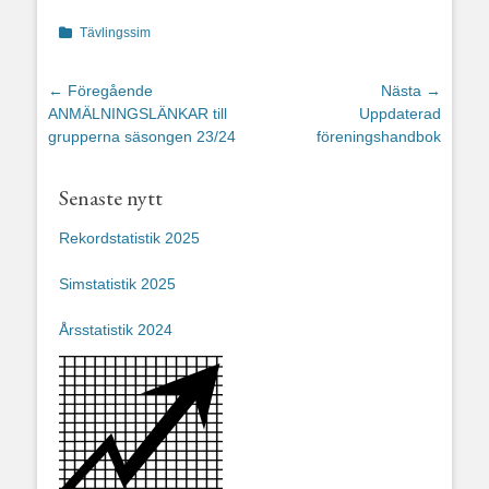
Kategorier
Tävlingssim
Inläggsnavigering
← Föregående
Nästa →
Föregående
Nästa
ANMÄLNINGSLÄNKAR till
Uppdaterad
inlägg:
inlägg:
grupperna säsongen 23/24
föreningshandbok
Senaste nytt
Rekordstatistik 2025
Simstatistik 2025
Årsstatistik 2024