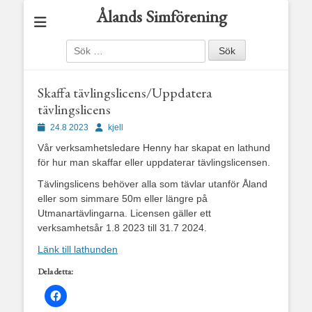
Ålands Simförening
Sök
efter:
Skaffa tävlingslicens/Uppdatera
tävlingslicens
Publicerad
Författare
24.8 2023
kjell
den
Vår verksamhetsledare Henny har skapat en lathund
för hur man skaffar eller uppdaterar tävlingslicensen.
Tävlingslicens behöver alla som tävlar utanför Åland
eller som simmare 50m eller längre på
Utmanartävlingarna. Licensen gäller ett
verksamhetsår 1.8 2023 till 31.7 2024.
Länk till lathunden
Dela detta: