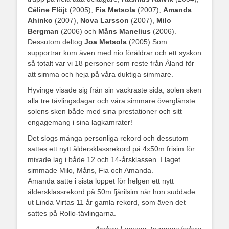
Céline Flöjt
(2005),
Fia Metsola
(2007),
Amanda
Ahinko
(2007),
Nova Larsson
(2007),
Milo
Bergman
(2006) och
Måns Manelius
(2006).
Dessutom deltog
Joa Metsola
(2005).Som
supportrar kom även med nio föräldrar och ett syskon
så totalt var vi 18 personer som reste från Åland för
att simma och heja på våra duktiga simmare.
Hyvinge visade sig från sin vackraste sida, solen sken
alla tre tävlingsdagar och våra simmare överglänste
solens sken både med sina prestationer och sitt
engagemang i sina lagkamrater!
Det slogs många personliga rekord och dessutom
sattes ett nytt åldersklassrekord på 4x50m frisim för
mixade lag i både 12 och 14-årsklassen. I laget
simmade Milo, Måns, Fia och Amanda.
Amanda satte i sista loppet för helgen ett nytt
åldersklassrekord på 50m fjärilsim när hon suddade
ut Linda Virtas 11 år gamla rekord, som även det
sattes på Rollo-tävlingarna.