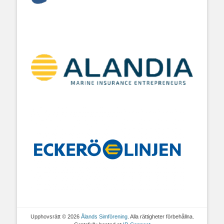
Upphovsrätt © 2026
Ålands Simförening
. Alla rättigheter förbehållna.