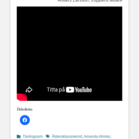
Anders Larsson, truppens ledare
Dela detta:
Kategorier
Etiketter
Tävlingssim
Åldersklassrekord
,
Amanda Ahinko
,