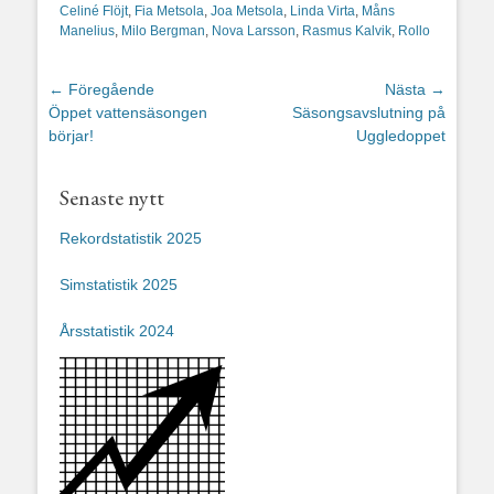
Celiné Flöjt
,
Fia Metsola
,
Joa Metsola
,
Linda Virta
,
Måns
Manelius
,
Milo Bergman
,
Nova Larsson
,
Rasmus Kalvik
,
Rollo
Inläggsnavigering
← Föregående
Nästa →
Föregående
Nästa
Öppet vattensäsongen
Säsongsavslutning på
inlägg:
inlägg:
börjar!
Uggledoppet
Senaste nytt
Rekordstatistik 2025
Simstatistik 2025
Årsstatistik 2024