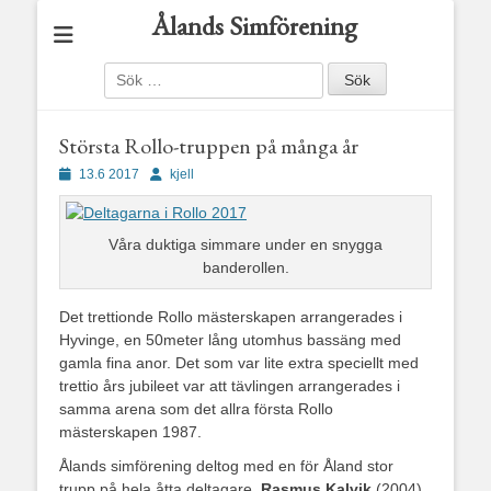
Ålands Simförening
Sök
efter:
Största Rollo-truppen på många år
Publicerad
Författare
13.6 2017
kjell
den
Våra duktiga simmare under en snygga
banderollen.
Det trettionde Rollo mästerskapen arrangerades i
Hyvinge, en 50meter lång utomhus bassäng med
gamla fina anor. Det som var lite extra speciellt med
trettio års jubileet var att tävlingen arrangerades i
samma arena som det allra första Rollo
mästerskapen 1987.
Ålands simförening deltog med en för Åland stor
trupp på hela åtta deltagare,
Rasmus Kalvik
(2004),