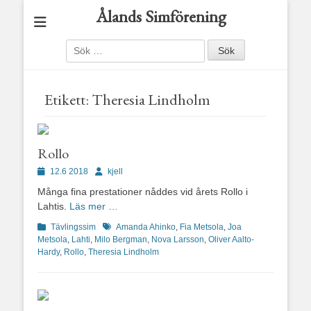
Ålands Simförening
Sök
efter:
Etikett:
Theresia Lindholm
Rollo
Publicerad
Författare
12.6 2018
kjell
den
Många fina prestationer nåddes vid årets Rollo i
Lahtis.
Läs mer …
Kategorier
Etiketter
Tävlingssim
Amanda Ahinko
,
Fia Metsola
,
Joa
Metsola
,
Lahti
,
Milo Bergman
,
Nova Larsson
,
Oliver Aalto-
Hardy
,
Rollo
,
Theresia Lindholm