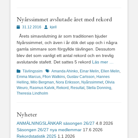
Nyårssimmet avslutade året med rekord
Publicerad
Författare
31.12 2016
kjell
den
Årets simavslutning är som traditionen bjuder
Nyårssimmet, och även i år dök det upp och i några
gamla simmare som förgyllde tävlingen. Dessutom
blev det som vanligt ett antal rekord och en trevlig
avslutande stafett. Det sattes 5 rekord
Läs mer …
Kategorier
Etiketter
Tävlingssim
Amanda Ahinko
,
Einar Melin
,
Ellen Melin
,
Emma Marcus
,
Ffion Watkins
,
Gustav Carlsson
,
Hannes
Helling
,
Milo Bergman
,
Nora Eriksson
,
Nyårssimmet
,
Olivia
Weuro
,
Rasmus Kalvik
,
Rekord
,
Resultat
,
Stella Donning
,
Theresia Lindholm
Nyheter
ANMÄLNINGSLÄNKAR säsongen 26/27
4.8 2026
Säsongen 26/27 nya medlemmar
17.6 2026
Rekordstatistik 2025
1.1 2026