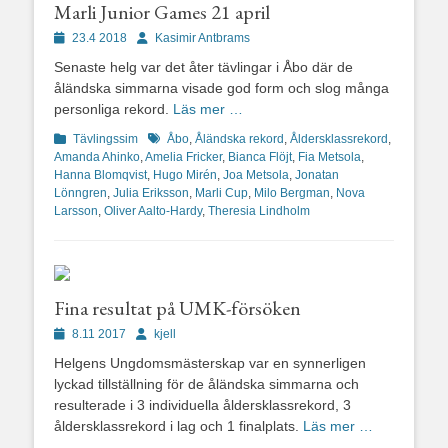
Marli Junior Games 21 april
Publicerad
Författare
23.4 2018
Kasimir Antbrams
den
Senaste helg var det åter tävlingar i Åbo där de
åländska simmarna visade god form och slog många
personliga rekord.
Läs mer …
Kategorier
Etiketter
Tävlingssim
Åbo
,
Åländska rekord
,
Åldersklassrekord
,
Amanda Ahinko
,
Amelia Fricker
,
Bianca Flöjt
,
Fia Metsola
,
Hanna Blomqvist
,
Hugo Mirén
,
Joa Metsola
,
Jonatan
Lönngren
,
Julia Eriksson
,
Marli Cup
,
Milo Bergman
,
Nova
Larsson
,
Oliver Aalto-Hardy
,
Theresia Lindholm
Fina resultat på UMK-försöken
Publicerad
Författare
8.11 2017
kjell
den
Helgens Ungdomsmästerskap var en synnerligen
lyckad tillställning för de åländska simmarna och
resulterade i 3 individuella åldersklassrekord, 3
åldersklassrekord i lag och 1 finalplats.
Läs mer …