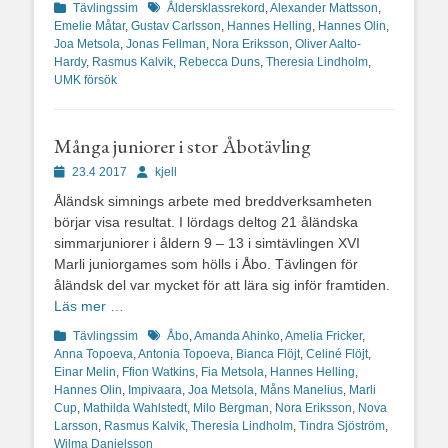
Kategorier
Etiketter
Tävlingssim
Åldersklassrekord
,
Alexander Mattsson
,
Emelie Måtar
,
Gustav Carlsson
,
Hannes Helling
,
Hannes Olin
,
Joa Metsola
,
Jonas Fellman
,
Nora Eriksson
,
Oliver Aalto-
Hardy
,
Rasmus Kalvik
,
Rebecca Duns
,
Theresia Lindholm
,
UMK försök
Många juniorer i stor Åbotävling
Publicerad
Författare
23.4 2017
kjell
den
Åländsk simnings arbete med breddverksamheten
börjar visa resultat. I lördags deltog 21 åländska
simmarjuniorer i åldern 9 – 13 i simtävlingen XVI
Marli juniorgames som hölls i Åbo. Tävlingen för
åländsk del var mycket för att lära sig inför framtiden.
Läs mer …
Kategorier
Etiketter
Tävlingssim
Åbo
,
Amanda Ahinko
,
Amelia Fricker
,
Anna Topoeva
,
Antonia Topoeva
,
Bianca Flöjt
,
Celiné Flöjt
,
Einar Melin
,
Ffion Watkins
,
Fia Metsola
,
Hannes Helling
,
Hannes Olin
,
Impivaara
,
Joa Metsola
,
Måns Manelius
,
Marli
Cup
,
Mathilda Wahlstedt
,
Milo Bergman
,
Nora Eriksson
,
Nova
Larsson
,
Rasmus Kalvik
,
Theresia Lindholm
,
Tindra Sjöström
,
Wilma Danielsson