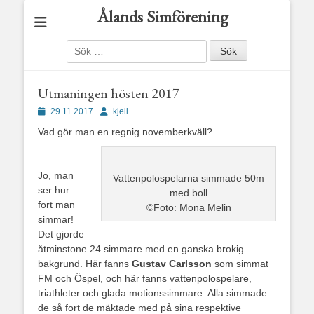
Ålands Simförening
Sök
efter:
Utmaningen hösten 2017
Publicerad
Författare
29.11 2017
kjell
den
Vad gör man en regnig novemberkväll?
Jo, man
Vattenpolospelarna simmade 50m
ser hur
med boll
fort man
©Foto: Mona Melin
simmar!
Det gjorde
åtminstone 24 simmare med en ganska brokig
bakgrund. Här fanns
Gustav Carlsson
som simmat
FM och Öspel, och här fanns vattenpolospelare,
triathleter och glada motionssimmare. Alla simmade
de så fort de mäktade med på sina respektive