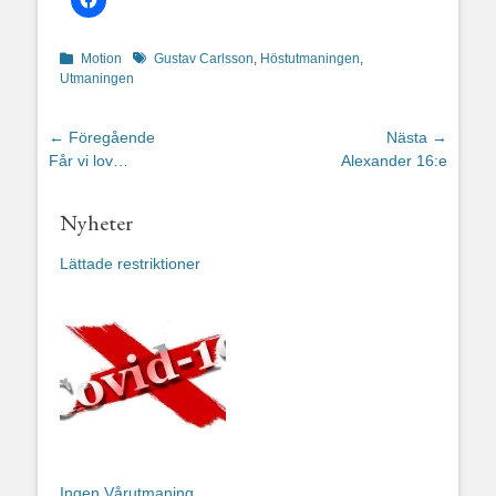
Kategorier
Etiketter
Motion
Gustav Carlsson
,
Höstutmaningen
,
Utmaningen
Inläggsnavigering
← Föregående
Nästa →
Föregående
Nästa
Får vi lov…
Alexander 16:e
inlägg:
inlägg:
Nyheter
Lättade restriktioner
Ingen Vårutmaning