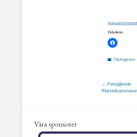
AlandskSimstatis
Dela detta:
Kategorier
Tävlingssim
Inläggsnav
← Föregående
Föregående
Rekordsammanstä
inlägg:
Våra sponsorer