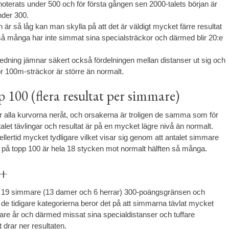
oterats under 500 och för första gången sen 2000-talets början är
nder 300.
n är så låg kan man skylla på att det är väldigt mycket färre resultat
å många har inte simmat sina specialsträckor och därmed blir 20:e
.
ning jämnar säkert också fördelningen mellan distanser ut sig och
ör 100m-sträckor är större än normalt.
 100 (flera resultat per simmare)
 alla kurvorna neråt, och orsakerna är troligen de samma som för
talet tävlingar och resultat är på en mycket lägre nivå än normalt.
llertid mycket tydligare vilket visar sig genom att antalet simmare
n på topp 100 är hela 18 stycken mot normalt hälften så många.
0+
r 19 simmare (13 damer och 6 herrar) 300-poängsgränsen och
 de tidigare kategorierna beror det på att simmarna tävlat mycket
gare år och därmed missat sina specialdistanser och tuffare
 drar ner resultaten.