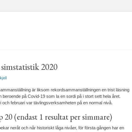
simstatistik 2020
fattare
kjell
ksammanställning är liksom rekordsammanställningen en trist läsning
len beroende på Covid-19 som la en sordi på i stort sett hela året.
ri och februari var tävlingsverksamheten på en normal nivå.
p 20 (endast 1 resultat per simmare)
ekar neråt och når historiskt låga nivåer, för första gången har en