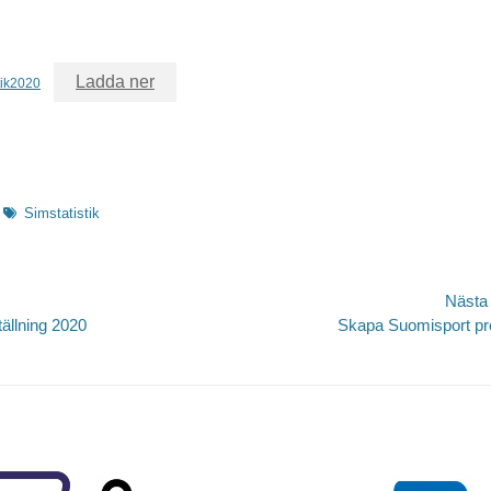
Ladda ner
tik2020
Etiketter
Simstatistik
igering
Nästa
Nästa
llning 2020
Skapa Suomisport pro
inlägg: