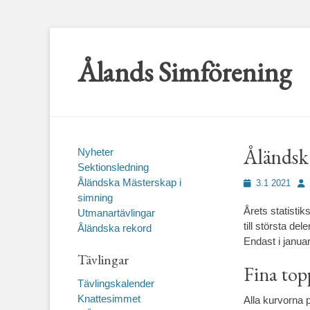
Ålands Simförening
Åländsk 
Nyheter
Sektionsledning
Åländska Mästerskap i
Publicerad
För
3.1 2021
den
simning
Årets statisti
Utmanartävlingar
till största de
Åländska rekord
Endast i janua
Tävlingar
Fina top
Tävlingskalender
Knattesimmet
Alla kurvorna p