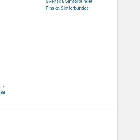
Svenska Simförbundet
Finska Simförbundet
 →
fil