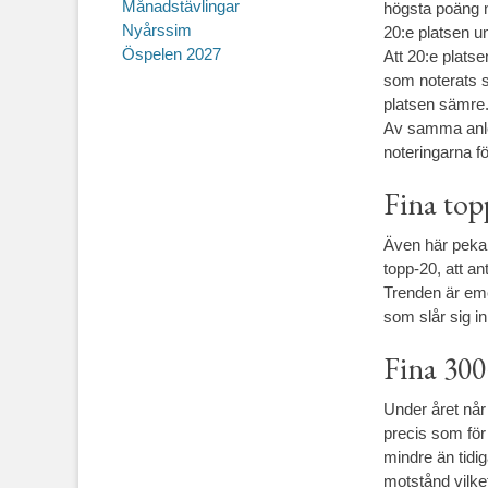
Månadstävlingar
högsta poäng n
Nyårssim
20:e platsen u
Öspelen 2027
Att 20:e platse
som noterats s
platsen sämre
Av samma anled
noteringarna f
Fina topp
Även här pekar
topp-20, att an
Trenden är eme
som slår sig i
Fina 30
Under året nå
precis som för
mindre än tidi
motstånd vilket